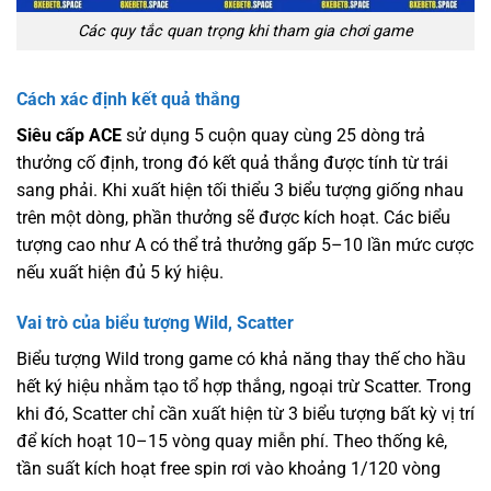
Các quy tắc quan trọng khi tham gia chơi game
Cách xác định kết quả thắng
Siêu cấp ACE
sử dụng 5 cuộn quay cùng 25 dòng trả
thưởng cố định, trong đó kết quả thắng được tính từ trái
sang phải. Khi xuất hiện tối thiểu 3 biểu tượng giống nhau
trên một dòng, phần thưởng sẽ được kích hoạt. Các biểu
tượng cao như A có thể trả thưởng gấp 5–10 lần mức cược
nếu xuất hiện đủ 5 ký hiệu.
Vai trò của biểu tượng Wild, Scatter
Biểu tượng Wild trong game có khả năng thay thế cho hầu
hết ký hiệu nhằm tạo tổ hợp thắng, ngoại trừ Scatter. Trong
khi đó, Scatter chỉ cần xuất hiện từ 3 biểu tượng bất kỳ vị trí
để kích hoạt 10–15 vòng quay miễn phí. Theo thống kê,
tần suất kích hoạt free spin rơi vào khoảng 1/120 vòng