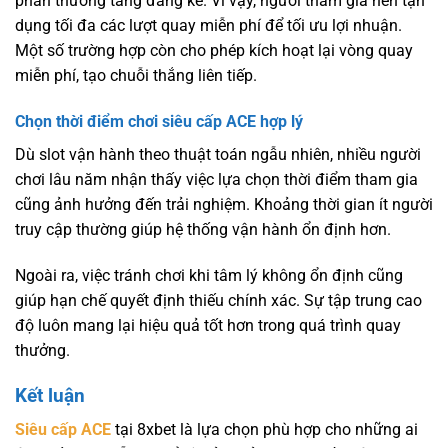
phần thưởng tăng đáng kể. Vì vậy, người tham gia nên tận
dụng tối đa các lượt quay miễn phí để tối ưu lợi nhuận.
Một số trường hợp còn cho phép kích hoạt lại vòng quay
miễn phí, tạo chuỗi thắng liên tiếp.
Chọn thời điểm chơi siêu cấp ACE hợp lý
Dù slot vận hành theo thuật toán ngẫu nhiên, nhiều người
chơi lâu năm nhận thấy việc lựa chọn thời điểm tham gia
cũng ảnh hưởng đến trải nghiệm. Khoảng thời gian ít người
truy cập thường giúp hệ thống vận hành ổn định hơn.
Ngoài ra, việc tránh chơi khi tâm lý không ổn định cũng
giúp hạn chế quyết định thiếu chính xác. Sự tập trung cao
độ luôn mang lại hiệu quả tốt hơn trong quá trình quay
thưởng.
Kết luận
Siêu cấp ACE
tại 8xbet là lựa chọn phù hợp cho những ai