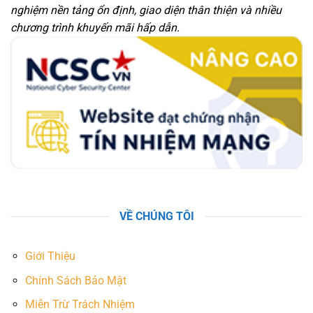
nghiệm nền tảng ổn định, giao diện thân thiện và nhiều
chương trình khuyến mãi hấp dẫn.
VỀ CHÚNG TÔI
Giới Thiệu
Chính Sách Bảo Mật
Miễn Trừ Trách Nhiệm