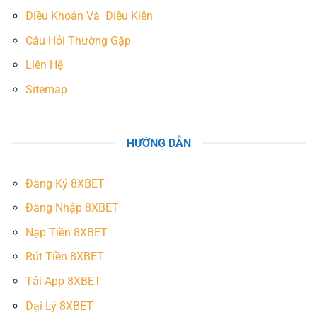
Điều Khoản Và Điều Kiện
Câu Hỏi Thường Gặp
Liên Hệ
Sitemap
HƯỚNG DẪN
Đăng Ký 8XBET
Đăng Nhập 8XBET
Nạp Tiền 8XBET
Rút Tiền 8XBET
Tải App 8XBET
Đại Lý 8XBET