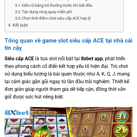
Hiểu rõ bảng trả thưởng trước khi bắt đầu
Tận dụng vòng quay miễn phí
Chọn thời điểm chơi siêu cấp ACE hợp lý
Kết luận
Tổng quan về game slot siêu cấp ACE tại nhà cái
tin cậy
Siêu cấp ACE
là tựa slot nổi bật tại
8xbet app
, phát triển
theo phong cách cổ điển kết hợp yếu tố hiện đại. Trò chơi
sử dụng biểu tượng lá bài quen thuộc như A, K, Q, J, mang
lại cảm giác gần gũi ngay từ lần đầu trải nghiệm. Thiết kế
đơn giản giúp người tham gia dễ tiếp cận, đồng thời vẫn
giữ được sức hút riêng biệt.