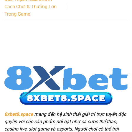
Cách Chơi & Thưởng Lớn
Trong Game
8xbet8.space
mang đến hệ sinh thái giải trí trực tuyến độc
quyền với các sản phẩm nổi bật như cá cược thể thao,
casino live, slot game và esports. Người chơi có thể trải