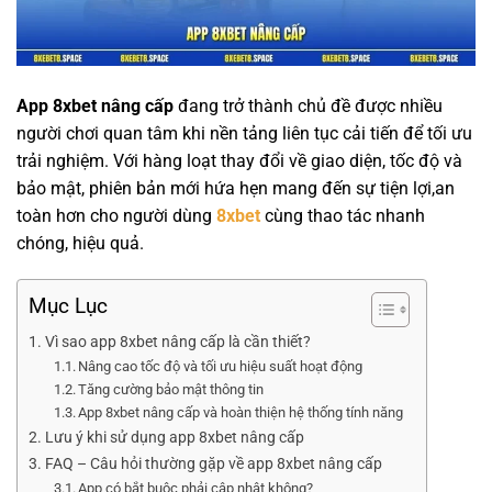
App 8xbet nâng cấp
đang trở thành chủ đề được nhiều
người chơi quan tâm khi nền tảng liên tục cải tiến để tối ưu
trải nghiệm. Với hàng loạt thay đổi về giao diện, tốc độ và
bảo mật, phiên bản mới hứa hẹn mang đến sự tiện lợi,an
toàn hơn cho người dùng
8xbet
cùng thao tác nhanh
chóng, hiệu quả.
Mục Lục
Vì sao app 8xbet nâng cấp là cần thiết?
Nâng cao tốc độ và tối ưu hiệu suất hoạt động
Tăng cường bảo mật thông tin
App 8xbet nâng cấp và hoàn thiện hệ thống tính năng
Lưu ý khi sử dụng app 8xbet nâng cấp
FAQ – Câu hỏi thường gặp về app 8xbet nâng cấp
App có bắt buộc phải cập nhật không?