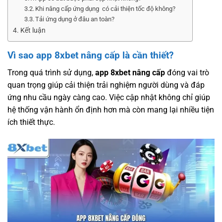
Khi nâng cấp ứng dụng có cải thiện tốc độ không?
Tải ứng dụng ở đâu an toàn?
Kết luận
Vì sao app 8xbet nâng cấp là cần thiết?
Trong quá trình sử dụng,
app 8xbet nâng cấp
đóng vai trò
quan trọng giúp cải thiện trải nghiệm người dùng và đáp
ứng nhu cầu ngày càng cao. Việc cập nhật không chỉ giúp
hệ thống vận hành ổn định hơn mà còn mang lại nhiều tiện
ích thiết thực.