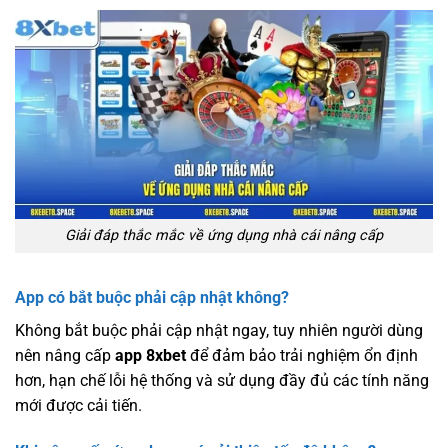
Giải đáp thắc mắc về ứng dụng nhà cái nâng cấp
App có bắt buộc phải cập nhật không?
Không bắt buộc phải cập nhật ngay, tuy nhiên người dùng
nên nâng cấp
app 8xbet
để đảm bảo trải nghiệm ổn định
hơn, hạn chế lỗi hệ thống và sử dụng đầy đủ các tính năng
mới được cải tiến.