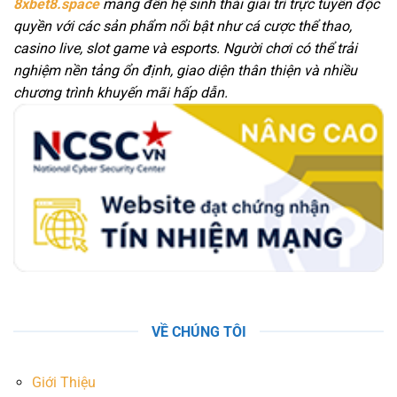
8xbet8.space
mang đến hệ sinh thái giải trí trực tuyến độc
quyền với các sản phẩm nổi bật như cá cược thể thao,
casino live, slot game và esports. Người chơi có thể trải
nghiệm nền tảng ổn định, giao diện thân thiện và nhiều
chương trình khuyến mãi hấp dẫn.
VỀ CHÚNG TÔI
Giới Thiệu