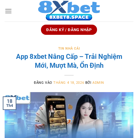
Bỏ
qua
nội
dung
ĐĂNG KÝ / ĐĂNG NHẬP
TIN NHÀ CÁI
App 8xbet Nâng Cấp – Trải Nghiệm
Mới, Mượt Mà, Ổn Định
ĐĂNG VÀO
THÁNG 4 18, 2026
BỞI
ADMIN
18
Th4